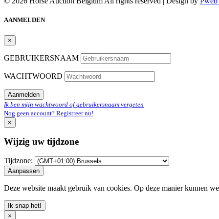
© 2026 Horse Auction Belgium All rights reserved | Design by
Pweb 
AANMELDEN
×
GEBRUIKERSNAAM
WACHTWOORD
Aanmelden
Ik ben mijn wachtwoord of gebruikersnaam vergeten
Nog geen account? Registreer nu!
×
Wijzig uw tijdzone
Tijdzone:
Aanpassen
Deze website maakt gebruik van cookies. Op deze manier kunnen we
Ik snap het!
×