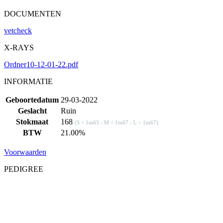
DOCUMENTEN
vetcheck
X-RAYS
Ordner10-12-01-22.pdf
INFORMATIE
Geboortedatum
29-03-2022
Geslacht
Ruin
Stokmaat
168
(S < 1m63 - M < 1m67 - L > 1m67)
BTW
21.00%
Voorwaarden
PEDIGREE